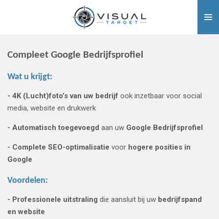
Ga
direct
naar
de
Compleet Google Bedrijfsprofiel
hoofdinhoud
Wat u krijgt:
- 4K (Lucht)
foto’s van uw bedrijf
ook inzetbaar voor social
media, website en drukwerk
- Automatisch toegevoegd
aan uw
Google Bedrijfsprofiel
- Complete SEO-optimalisatie
voor
hogere posities in
Google
Voordelen:
- Professionele uitstraling
die aansluit bij uw
bedrijfspand
en website